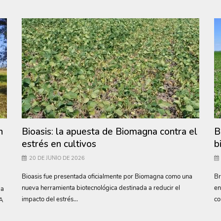
n
Bioasis: la apuesta de Biomagna contra el
B
estrés en cultivos
b
20 DE JUNIO DE 2026
Bioasis fue presentada oficialmente por Biomagna como una
Br
nueva herramienta biotecnológica destinada a reducir el
en
 a
impacto del estrés...
co
TA