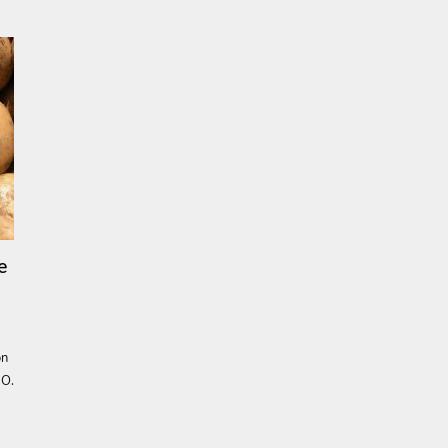
e
on
 O.