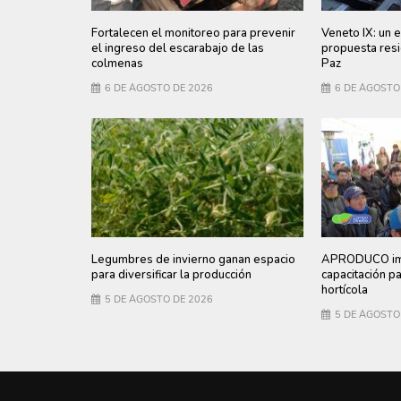
Fortalecen el monitoreo para prevenir
Veneto IX: un e
el ingreso del escarabajo de las
propuesta resi
colmenas
Paz
6 DE AGOSTO DE 2026
6 DE AGOSTO
Legumbres de invierno ganan espacio
APRODUCO imp
para diversificar la producción
capacitación p
hortícola
5 DE AGOSTO DE 2026
5 DE AGOSTO