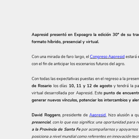
Aapresid presentó en Expoagro la edición 30º de su trad
formato híbrido, presencial y virtual.
Con una mirada de faro largo, el
Congreso Aapresid
estará 
con el fin de anticipar los escenarios futuros del agro.
Con todas las expectativas puestas en el regreso a la presenc
de Rosario
los días
10, 11 y 12
de agosto
y tendrá la pa
virtual desarrollada por Aapresid. Este
punto de encuent
generar nuevos vínculos, potenciar los intercambios y ale
David Roggero
, presidente de
Aapresid,
hizo alusión a q
presencial
, con lo que eso significa: una oportunidad para
a la Provincia de Santa Fe
por acompañarnos y apoyarnos un
posiciona a nivel mundial como referentes en innovación tecn