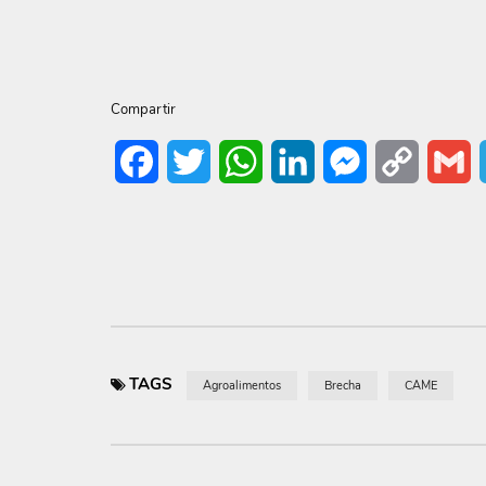
Compartir
Facebook
Twitter
WhatsApp
LinkedIn
Messenger
Copy
G
Link
TAGS
Agroalimentos
Brecha
CAME