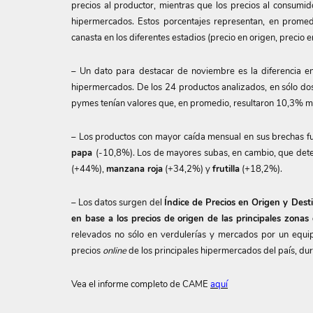
precios al productor, mientras que los precios al consum
hipermercados. Estos porcentajes representan, en promed
canasta en los diferentes estadios (precio en origen, precio
– Un dato para destacar de noviembre es la diferencia en
hipermercados. De los 24 productos analizados, en sólo dos 
pymes tenían valores que, en promedio, resultaron 10,3% m
– Los productos con mayor caída mensual en sus brechas f
papa
(-10,8%). Los de mayores subas, en cambio, que dete
(+44%),
manzana roja
(+34,2%) y
frutilla
(+18,2%).
– Los datos surgen del
Índice de Precios en Origen y Dest
en base a los precios de origen de las principales zona
relevados no sólo en verdulerías y mercados por un equi
precios
online
de los principales hipermercados del país, du
Vea el informe completo de CAME
aquí