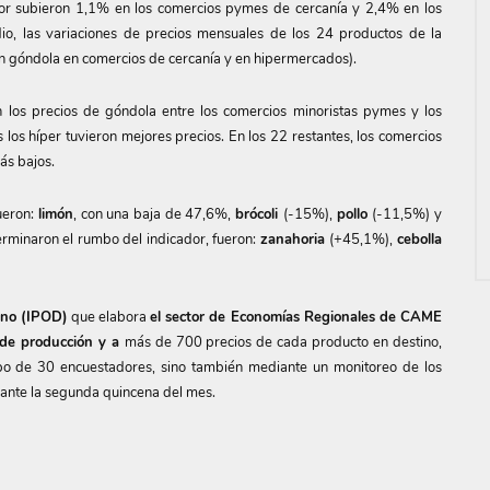
idor subieron 1,1% en los comercios pymes de cercanía y 2,4% en los
io, las variaciones de precios mensuales de los 24 productos de la
 en góndola en comercios de cercanía y en hipermercados).
 los precios de góndola entre los comercios minoristas pymes y los
los híper tuvieron mejores precios. En los 22 restantes, los comercios
ás bajos.
ueron:
limón
, con una baja de 47,6%,
brócoli
(-15%),
pollo
(-11,5%) y
rminaron el rumbo del indicador, fueron:
zanahoria
(+45,1%),
cebolla
ino (IPOD)
que elabora
el sector de Economías Regionales de CAME
s de producción y a
más de 700 precios de cada producto en destino,
po de 30 encuestadores, sino también mediante un monitoreo de los
rante la segunda quincena del mes.