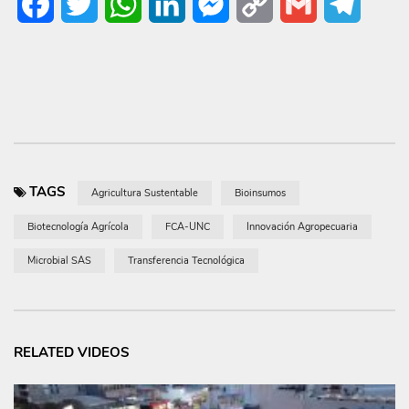
Facebook
Twitter
WhatsApp
LinkedIn
Messenger
Copy
Gmail
Telegr
Link
TAGS
Agricultura Sustentable
Bioinsumos
Biotecnología Agrícola
FCA-UNC
Innovación Agropecuaria
Microbial SAS
Transferencia Tecnológica
RELATED VIDEOS