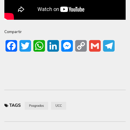
Compartir
Facebook
Twitter
WhatsApp
LinkedIn
Messenger
Copy
Gmail
Telegr
Link
TAGS
Posgrados
UCC