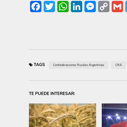
Facebook
Twitter
WhatsApp
LinkedIn
Messenger
Copy
G
Link
TAGS
Confederaciones Rurales Argentinas
CRA
TE PUEDE INTERESAR: