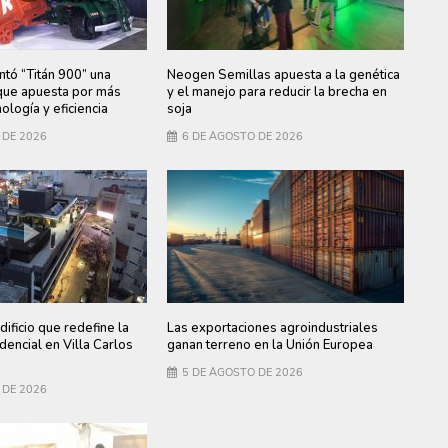
ntó “Titán 900” una
Neogen Semillas apuesta a la genética
ue apuesta por más
y el manejo para reducir la brecha en
ología y eficiencia
soja
 DE 2026
6 DE AGOSTO DE 2026
dificio que redefine la
Las exportaciones agroindustriales
dencial en Villa Carlos
ganan terreno en la Unión Europea
5 DE AGOSTO DE 2026
 DE 2026