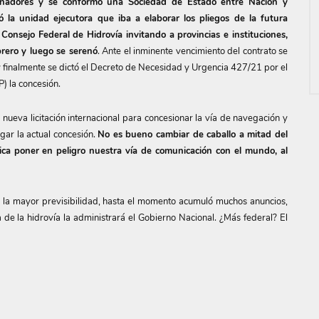
rnadores y se conformó una Sociedad de Estado entre Nación y
ó la unidad ejecutora que iba a elaborar los pliegos de la futura
l Consejo Federal de Hidrovía invitando a provincias e instituciones,
brero y luego se serenó
. Ante el inminente vencimiento del contrato se
 finalmente se dictó el Decreto de Necesidad y Urgencia 427/21 por el
) la concesión.
ueva licitación internacional para concesionar la vía de navegación y
gar la actual concesión.
No es bueno cambiar de caballo a mitad del
lica poner en peligro nuestra vía de comunicación con el mundo, al
e la mayor previsibilidad, hasta el momento acumuló muchos anuncios,
 de la hidrovía la administrará el Gobierno Nacional. ¿Más federal? El