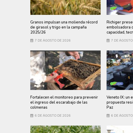
Granos impulsan una molienda récord
Richiger prese
de girasol y trigo en la campaña
embolsadora q
2025/26
capacidad, tecn
7 DE AGOSTO DE 2026
7 DE AGOSTO
Fortalecen el monitoreo para prevenir
Veneto IX: un e
el ingreso del escarabajo de las
propuesta resi
colmenas
Paz
6 DE AGOSTO DE 2026
6 DE AGOSTO