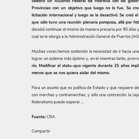
celebró un Acuerdo Federal de Hidrovía con los gobe
Provincias con un objetivo que luego no lo fue. Se cre
licitación internacional y luego se la desactivó. Se creó e
que sólo tuvo una reunión plenaria pomposa, allá por fe
decidió continuar el mismo de manera precaria por 90 días y
cual se le otorga a la Administración General de Puertos (AGP
Muchas voces hemos sostenido la necesidad de ir hacia una n
lograr un sistema más óptimo y, en el mientras tanto, prorro
río. Modificar el statu-quo vigente durante 25 años imp
menos que se nos quiera aislar del mismo.
Para un asunto que es política de Estado y que requiere d
con marchas y contramarchas, y sólo una concreción: la caja
federalismo puede esperar …
Fuente:
CRA
Compartir