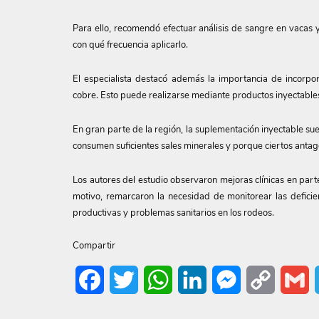
Para ello, recomendó efectuar análisis de sangre en vacas y
con qué frecuencia aplicarlo.
El especialista destacó además la importancia de incorpo
cobre. Esto puede realizarse mediante productos inyectables 
En gran parte de la región, la suplementación inyectable su
consumen suficientes sales minerales y porque ciertos antag
Los autores del estudio observaron mejoras clínicas en parte
motivo, remarcaron la necesidad de monitorear las defici
productivas y problemas sanitarios en los rodeos.
Compartir
Facebook
Twitter
WhatsApp
LinkedIn
Messenger
Copy
G
Link