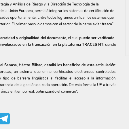
ategia y Análisis de Riesgo y la Dirección de Tecnología de la
a Unión Europea, permitió integrar los sistemas de certificación de
eados oportunamente. Entre todos logramos unificar los sistemas que
erior. El primer paso lo damos con el sector de la carne aviar fresca”
.
veracidad y originalidad del documento
, el cual
puede ser verificado
es involucrados en la transacción en la plataforma TRACES NT
, siendo
el Senasa, Héctor Bilbao, detalló los beneficios de esta articulación:
resas, un sistema que emite certificados electrónicos controlados,
ipo de barrera lingüística al facilitar el acceso a la información,
sparencia de la gestión de cada operación. De esta forma la UE a través
rónica en tiempo real, optimizando el comercio”.
mail
Telegram