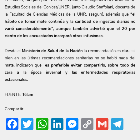
El estudio, dirigido por Norma Levrand, investigadora del Instituto de
Estudios Sociales del Conicet/UNER, junto Claudio Staffolani, docente de
la Facultad de Ciencias Médicas de la UNR, aseguró, además que
“el
hábito de tomar mate continúa y la cantidad de ingestas diarias no
varió considerablemente”, aunque también advirtió que el 20 por
ciento de los encuestados incorporó otras infusiones.
Desde el
Ministerio de Salud de la Nación
la recomendación es clara: si
bien en las últimas recomendaciones sanitarias no se habló nada del
mate, indicaron que
es preferible evitar compartirlo, sobre todo de
cara a la época invernal y las enfermedades respiratorias
estacionales.
FUENTE:
Télam
Compartir
Facebook
Twitter
WhatsApp
LinkedIn
Messenger
Copy
Gmail
Telegr
Link