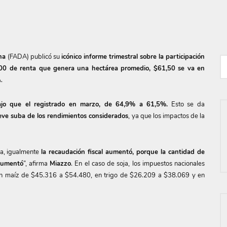
na
(FADA) publicó su
icónico informe trimestral sobre la participación
00 de renta que genera una hectárea promedio, $61,50 se va en
.
ajo que el registrado en marzo, de 64,9% a 61,5%.
Esto se da
eve suba de los rendimientos considerados
, ya que los impactos de la
la, igualmente
la recaudación fiscal aumentó, porque la cantidad de
aumentó
”, afirma
Miazzo
. En el caso de soja, los impuestos nacionales
n maíz de $45.316 a $54.480, en trigo de $26.209 a $38.069 y en