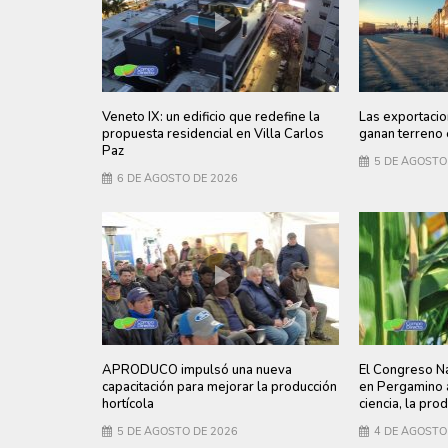
Veneto IX: un edificio que redefine la
Las exportacio
propuesta residencial en Villa Carlos
ganan terreno 
Paz
5 DE AGOSTO
6 DE AGOSTO DE 2026
APRODUCO impulsó una nueva
El Congreso Na
capacitación para mejorar la producción
en Pergamino a
hortícola
ciencia, la pro
5 DE AGOSTO DE 2026
4 DE AGOSTO