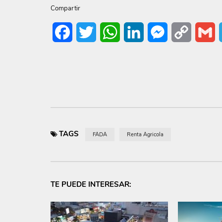
Compartir
Facebook
Twitter
WhatsApp
LinkedIn
Messenger
Copy
G
Link
TAGS
FADA
Renta Agricola
TE PUEDE INTERESAR: