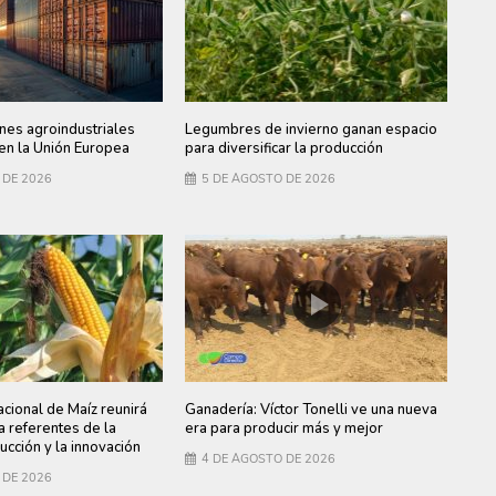
nes agroindustriales
Legumbres de invierno ganan espacio
en la Unión Europea
para diversificar la producción
 DE 2026
5 DE AGOSTO DE 2026
cional de Maíz reunirá
Ganadería: Víctor Tonelli ve una nueva
 referentes de la
era para producir más y mejor
ducción y la innovación
4 DE AGOSTO DE 2026
 DE 2026