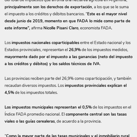
del total de impuestos que afronta una hectárea agrícola en Argentina,
principalmente son los derechos de exportación
, a los que se le suma
el impuesto a los créditos y débitos bancarios. “
Este es el mayor nivel
desde junio de 2019, momento en que FADA lo mide como parte de
este informe”,
afirma
Nicolle Pisani Claro
, economista FADA.
Los
impuestos nacionales coparticipables
entre el Estado nacional y los
Estados provinciales, representan el
26,9%
de los impuestos medidos,
mayormente dado por el impuesto a las ganancias (neto del impuesto
a los créditos y débitos) y los saldos técnicos de IVA
.
Las provincias reciben parte del 26,9% como coparticipación, y también
recaudan diversos impuestos. Los
impuestos provinciales explican el
4,5%
de los impuestos totales.
Los impuestos municipales representan el 0,5%
de los impuestos en el
Índice FADA promedio nacional. El
componente central son las tasas
viales o las guías cerealeras
, de acuerdo a la provincia.
“
Como la mayor parte de las tasas municipales y el inmobiliario rural