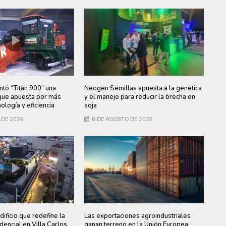
ntó “Titán 900” una
Neogen Semillas apuesta a la genética
ue apuesta por más
y el manejo para reducir la brecha en
ología y eficiencia
soja
 DE 2026
6 DE AGOSTO DE 2026
dificio que redefine la
Las exportaciones agroindustriales
dencial en Villa Carlos
ganan terreno en la Unión Europea