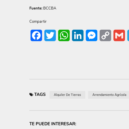
Fuente:
BCCBA
Compartir
Facebook
Twitter
WhatsApp
LinkedIn
Messenger
Copy
G
Link
TAGS
Alquiler De Tierras
Arrendamiento Agrícola
TE PUEDE INTERESAR: