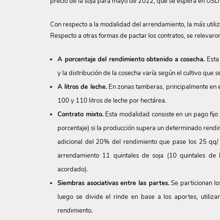
precio de la soja para mayo de 2022, que se espera en USD
Con respecto a la modalidad del arrendamiento, la más utili
Respecto a otras formas de pactar los contratos, se relevaron
A porcentaje del rendimiento obtenido a cosecha.
Esta 
y la distribución de la cosecha varía según el cultivo que 
A litros de leche.
En zonas tamberas, principalmente en e
100 y 110 litros de leche por hectárea.
Contrato mixto.
Esta modalidad consiste en un pago fijo
porcentaje) si la producción supera un determinado rendi
adicional del 20% del rendimiento que pase los 25 qq/ 
arrendamiento 11 quintales de soja (10 quintales de
acordado).
Siembras asociativas entre las partes.
Se particionan los
luego se divide el rinde en base a los aportes, utiliz
rendimiento.