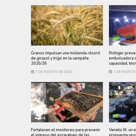
Granos impulsan una molienda récord
Richiger prese
de girasol y trigo en la campaña
embolsadora q
2025/26
capacidad, tecn
7 DE AGOSTO DE 2026
7 DE AGOSTO
Fortalecen el monitoreo para prevenir
Veneto IX: un e
el ingreso del escarabajo de las
propuesta resi