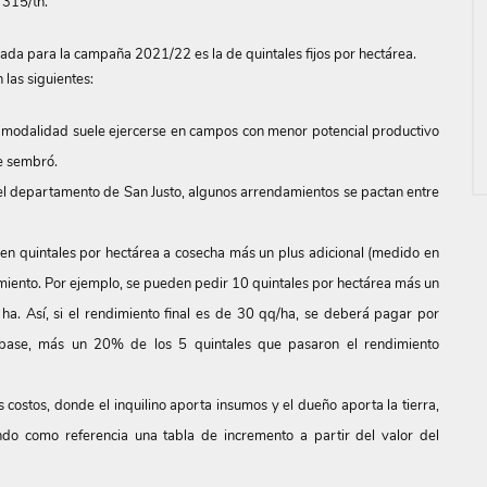
 315/tn.
zada para la campaña 2021/22 es la de quintales fijos por hectárea.
 las siguientes:
modalidad suele ejercerse en campos con menor potencial productivo
se sembró.
l departamento de San Justo, algunos arrendamientos se pactan entre
 en quintales por hectárea a cosecha más un plus adicional (medido en
miento. Por ejemplo, se pueden pedir 10 quintales por hectárea más un
ha. Así, si el rendimiento final es de 30 qq/ha, se deberá pagar por
 base, más un 20% de los 5 quintales que pasaron el rendimiento
 costos, donde el inquilino aporta insumos y el dueño aporta la tierra,
ando como referencia una tabla de incremento a partir del valor del