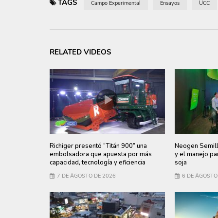
TAGS
Campo Experimental
Ensayos
UCC
RELATED VIDEOS
Richiger presentó “Titán 900” una
Neogen Semilla
embolsadora que apuesta por más
y el manejo par
capacidad, tecnología y eficiencia
soja
7 DE AGOSTO DE 2026
6 DE AGOSTO