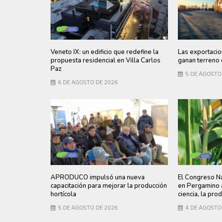
Veneto IX: un edificio que redefine la
Las exportacio
propuesta residencial en Villa Carlos
ganan terreno 
Paz
5 DE AGOSTO
6 DE AGOSTO DE 2026
APRODUCO impulsó una nueva
El Congreso Na
capacitación para mejorar la producción
en Pergamino a
hortícola
ciencia, la pro
5 DE AGOSTO DE 2026
4 DE AGOSTO