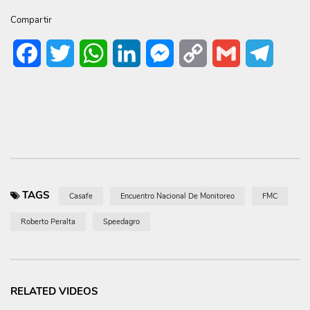
Compartir
Facebook
Twitter
WhatsApp
LinkedIn
Messenger
Copy
Gmail
Telegr
Link
TAGS
Casafe
Encuentro Nacional De Monitoreo
FMC
Roberto Peralta
Speedagro
RELATED VIDEOS