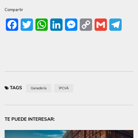
Compartir
Facebook
Twitter
WhatsApp
LinkedIn
Messenger
Copy
Gmail
Telegr
Link
TAGS
Ganadería
IPCVA
TE PUEDE INTERESAR: