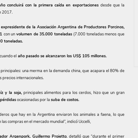
ño concluirá con la primera caída en exportaciones
desde que la
n 2017.
y expresidente de la Asociación Argentina de Productores Porcinos,
21
con un
volumen de 35.000 toneladas
(7.000 toneladas menos que
0 toneladas.
cuando el
año pasado se alcanzaron los US$ 105 millones.
res principales: una merma en la demanda china, que acapara el 80% de
s precios internacionales.
z y la soja,
principales alimentos para los cerdos, hizo que un gran
 pérdidas
ocasionadas por la
suba de costos.
iaderos que hay en la Argentina enviaron los animales a faena, lo que
las compras en el mercado mundial”, indicó Uccelli,
tador Argenpork, Guillermo Proietto
, detalló que “durante el primer