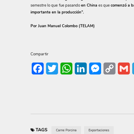
semestre lo que fue pasando
en China
es que
comenzó a baj
importante en la producción”.
Por Juan Manuel Colombo (TELAM)
Compartir
Facebook
Twitter
WhatsApp
LinkedIn
Messenger
Copy
G
Link
TAGS
Carne Porcina
Exportaciones