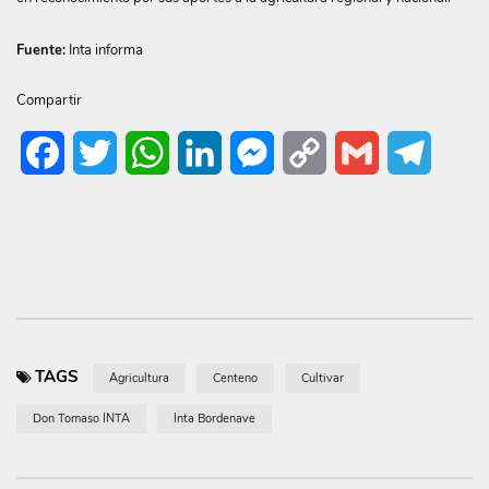
Fuente:
Inta informa
Compartir
Facebook
Twitter
WhatsApp
LinkedIn
Messenger
Copy
Gmail
Telegr
Link
TAGS
Agricultura
Centeno
Cultivar
Don Tomaso INTA
Inta Bordenave