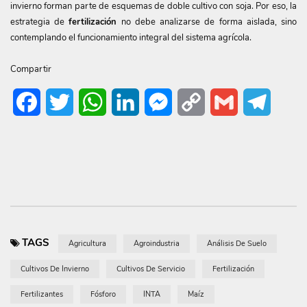
invierno forman parte de esquemas de doble cultivo con soja. Por eso, la
estrategia de
fertilización
no debe analizarse de forma aislada, sino
contemplando el funcionamiento integral del sistema agrícola.
Compartir
Facebook
Twitter
WhatsApp
LinkedIn
Messenger
Copy
Gmail
Telegr
Link
TAGS
Agricultura
Agroindustria
Análisis De Suelo
Cultivos De Invierno
Cultivos De Servicio
Fertilización
Fertilizantes
Fósforo
INTA
Maíz