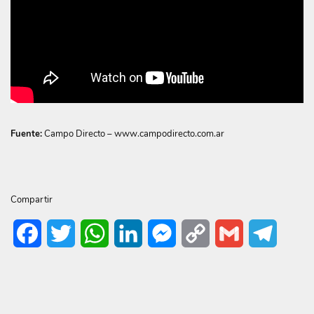
Fuente:
Campo Directo – www.campodirecto.com.ar
Compartir
Facebook
Twitter
WhatsApp
LinkedIn
Messenger
Copy
Gmail
Telegr
Link