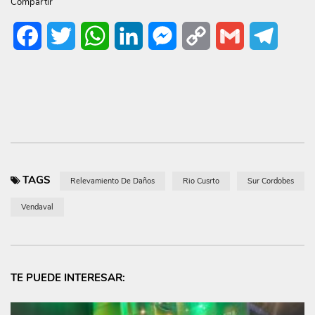
Compartir
Facebook
Twitter
WhatsApp
LinkedIn
Messenger
Copy
Gmail
Telegr
Link
TAGS
Relevamiento De Daños
Rio Cusrto
Sur Cordobes
Vendaval
TE PUEDE INTERESAR: