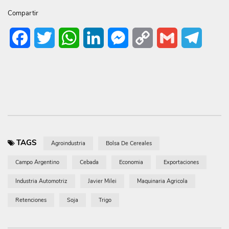
Compartir
Facebook
Twitter
WhatsApp
LinkedIn
Messenger
Copy
Gmail
Telegr
Link
TAGS
Agroindustria
Bolsa De Cereales
Campo Argentino
Cebada
Economia
Exportaciones
Industria Automotriz
Javier Milei
Maquinaria Agricola
Retenciones
Soja
Trigo