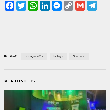
Facebook
Twitter
WhatsApp
LinkedIn
Messenger
Copy
Gmail
Telegr
Link
TAGS
Expoagro 2022
Richiger
Silo Bolsa
RELATED VIDEOS