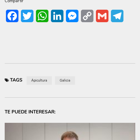
Compartir
Facebook
Twitter
WhatsApp
LinkedIn
Messenger
Copy
Gmail
Telegr
Link
TAGS
Apicultura
Galicia
TE PUEDE INTERESAR: