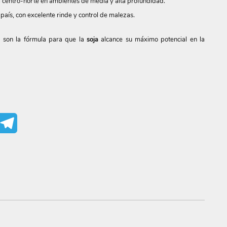
 centro-norte en ambientes de media y alta profundidad.
l país, con excelente rinde y control de malezas.
s son la fórmula para que la
soja
alcance su máximo potencial en la
mail
Telegram