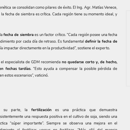
ética se consolidan como pilares de éxito. El Ing. Agr. Matías Venece,
 la fecha de siembra es crítica. Cada región tiene su momento ideal, y
 la
fecha de siembra
es un factor crítico. “Cada región posee una fecha
endimiento por cada día de retraso. Es fundamental
definir la fecha de
ía impactar directamente en la productividad”, sostiene el experto.
a, el especialista de GDM recomienda
no quedarse corto y, de hecho,
n fechas tardías
. “Esto ayuda a compensar la posible pérdida de
 estos escenarios”, vaticinó.
r su parte, la
fertilización
es una práctica que demuestra
sistentemente una respuesta positiva en el cultivo de soja, siendo una
ctica “súper importante”. Siempre se observa una mejora en el
dimiento al fertilizar versus no fertilizar. “Más allá del manejo