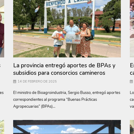
s
La provincia entregó aportes de BPAs y
E
subsidios para consorcios camineros
c
14 DE FEBRERO DE 2025
tes
El ministro de Bioagroindustria, Sergio Busso, entregó aportes
Lo
correspondientes al programa “Buenas Prácticas
ca
Agropecuarias” (BPAs)...
va