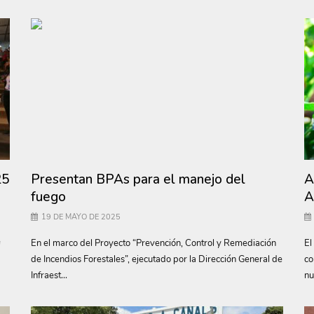
25
Presentan BPAs para el manejo del
A
fuego
A
19 DE MAYO DE 2025
e
En el marco del Proyecto “Prevención, Control y Remediación
El
de Incendios Forestales”, ejecutado por la Dirección General de
co
Infraest...
nu