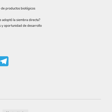
o de productos biológicos
e adoptó la siembra directa?
s y oportunidad de desarrollo
mail
Telegram