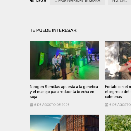
TAGS
Cultivos Extensivos De América
FCA-UNC
TE PUEDE INTERESAR:
Neogen Semillas apuesta a la genética
Fortalecen el 
y el manejo para reducir la brecha en
el ingreso del
soja
colmenas
6 DE AGOSTO DE 2026
6 DE AGOSTO