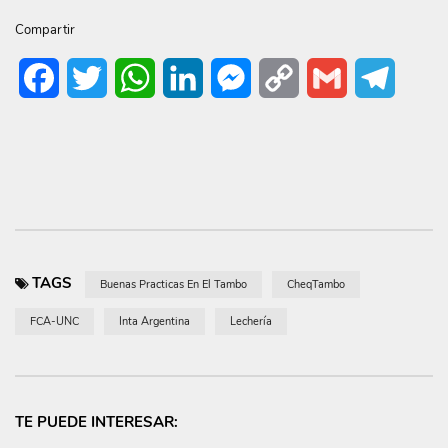
Compartir
Facebook
Twitter
WhatsApp
LinkedIn
Messenger
Copy
Gmail
Telegr
Link
TAGS
Buenas Practicas En El Tambo
CheqTambo
FCA-UNC
Inta Argentina
Lechería
TE PUEDE INTERESAR: