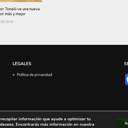
tor Tonelli ve una nueva
cir más y mejor
 DE 2026
LEGALES
S
Política de privacidad
a recopilar información que ayude a optimizar tu
A
o desees. Encontrarás más información en nuestra
© 2023 | Campo Directo | Todos los derechos reservados | Hospedaje
Desatec Web