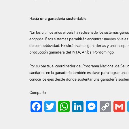
Hacia una ganadería sustentable
“En los últimos años el país ha rediseñado los sistemas gan
engorde. Esos sistemas permitirán encontrar nuevos niveles
de competitividad. Existirán varias ganaderías y una insepara
producción ganadera del INTA, Aníbal Pordomingo.
Por su parte, el coordinador del Programa Nacional de Salud
sanitarios en la ganadería también es clave para lograr una 
conoce los ejes desde donde sustentar una ganadería sosteni
Compartir
Facebook
Twitter
WhatsApp
LinkedIn
Messenger
Copy
G
Link